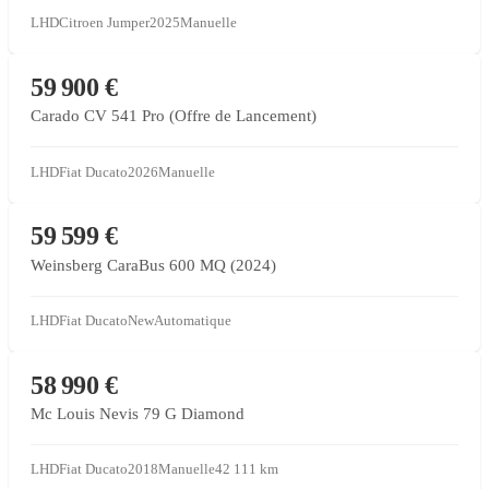
LHD
Citroen Jumper
2025
Manuelle
CONCESSIONNAIRE PARTENAIRE
59 900 €
Carado CV 541 Pro (Offre de Lancement)
LHD
Fiat Ducato
2026
Manuelle
CONCESSIONNAIRE PARTENAIRE
59 599 €
Weinsberg CaraBus 600 MQ (2024)
LHD
Fiat Ducato
New
Automatique
CONCESSIONNAIRE PARTENAIRE
58 990 €
Mc Louis Nevis 79 G Diamond
LHD
Fiat Ducato
2018
Manuelle
42 111
km