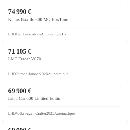
CONCESSIONNAIRE PARTENAIRE
74 990 €
Knaus Boxlife 600 MQ BoxTime
LHD
Fiat Ducato
New
Automatique
1
km
CONCESSIONNAIRE PARTENAIRE
71 105 €
LMC Tracer V670
LHD
Citroën Jumper
2026
Automatique
CONCESSIONNAIRE PARTENAIRE
69 900 €
Eriba Car 600 Limited Edition
LHD
Volkswagen Crafter
2025
Automatique
CONCESSIONNAIRE PARTENAIRE