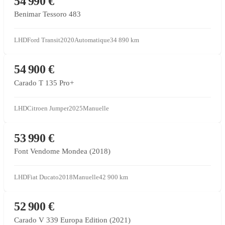
54 990 €
Benimar Tessoro 483
LHD
Ford Transit
2020
Automatique
34 890
km
CONCESSIONNAIRE PARTENAIRE
54 900 €
Carado T 135 Pro+
LHD
Citroen Jumper
2025
Manuelle
CONCESSIONNAIRE PARTENAIRE
53 990 €
Font Vendome Mondea (2018)
LHD
Fiat Ducato
2018
Manuelle
42 900
km
CONCESSIONNAIRE PARTENAIRE
52 900 €
Carado V 339 Europa Edition (2021)