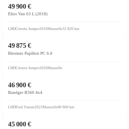
CONCESSIONNAIRE PARTENAIRE
49 900 €
Elios Van 63 L (2018)
LHD
Citroën Jumper
2018
Manuelle
32 820
km
CONCESSIONNAIRE PARTENAIRE
49 875 €
Bürstner Papillon PC 6.0
LHD
Citroen Jumper
2026
Manuelle
CONCESSIONNAIRE PARTENAIRE
46 900 €
Randger R560 4x4
LHD
Ford Transit
2023
Manuelle
90 900
km
CONCESSIONNAIRE PARTENAIRE
45 000 €