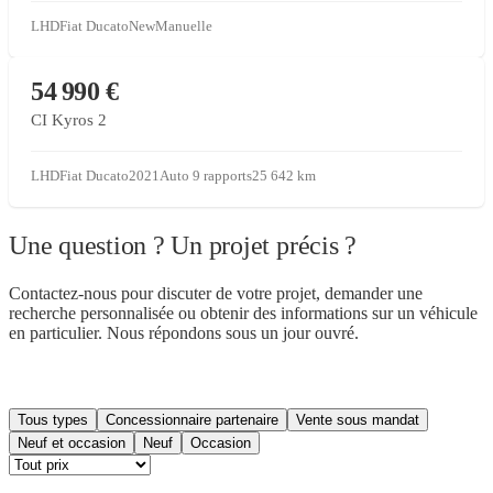
LHD
Fiat Ducato
New
Manuelle
CONCESSIONNAIRE PARTENAIRE
54 990 €
CI Kyros 2
LHD
Fiat Ducato
2021
Auto 9 rapports
25 642
km
Une question ? Un projet précis ?
Contactez-nous pour discuter de votre projet, demander une
recherche personnalisée ou obtenir des informations sur un véhicule
en particulier. Nous répondons sous un jour ouvré.
NOUS CONTACTER
Tous types
Concessionnaire partenaire
Vente sous mandat
Neuf et occasion
Neuf
Occasion