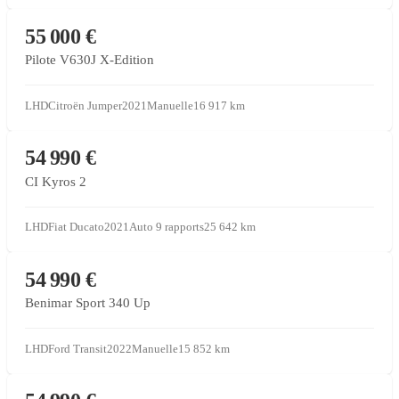
VENTE SOUS MANDAT
55 000 €
Pilote V630J X-Edition
LHD
Citroën Jumper
2021
Manuelle
16 917
km
CONCESSIONNAIRE PARTENAIRE
54 990 €
CI Kyros 2
LHD
Fiat Ducato
2021
Auto 9 rapports
25 642
km
CONCESSIONNAIRE PARTENAIRE
54 990 €
Benimar Sport 340 Up
LHD
Ford Transit
2022
Manuelle
15 852
km
CONCESSIONNAIRE PARTENAIRE