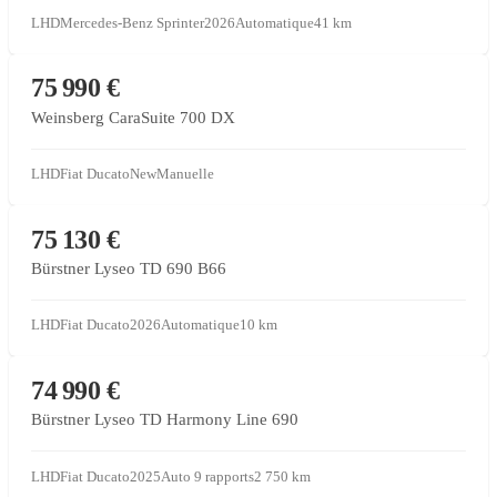
LHD
Mercedes-Benz Sprinter
2026
Automatique
41
km
CONCESSIONNAIRE PARTENAIRE
75 990 €
Weinsberg CaraSuite 700 DX
LHD
Fiat Ducato
New
Manuelle
CONCESSIONNAIRE PARTENAIRE
75 130 €
Bürstner Lyseo TD 690 B66
LHD
Fiat Ducato
2026
Automatique
10
km
VENTE SOUS MANDAT
74 990 €
Bürstner Lyseo TD Harmony Line 690
LHD
Fiat Ducato
2025
Auto 9 rapports
2 750
km