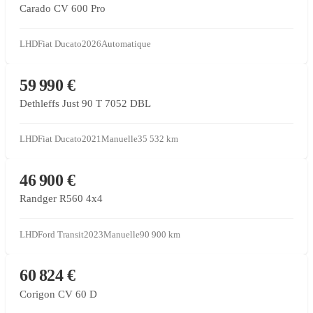
Carado CV 600 Pro
LHD
Fiat Ducato
2026
Automatique
CONCESSIONNAIRE PARTENAIRE
59 990 €
Dethleffs Just 90 T 7052 DBL
LHD
Fiat Ducato
2021
Manuelle
35 532
km
CONCESSIONNAIRE PARTENAIRE
46 900 €
Randger R560 4x4
LHD
Ford Transit
2023
Manuelle
90 900
km
CONCESSIONNAIRE PARTENAIRE
60 824 €
Corigon CV 60 D