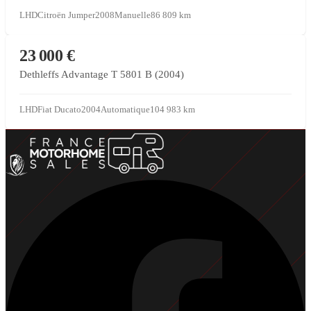
LHD
Citroën Jumper
2008
Manuelle
86 809
km
CONCESSIONNAIRE PARTENAIRE
23 000 €
Dethleffs Advantage T 5801 B (2004)
LHD
Fiat Ducato
2004
Automatique
104 983
km