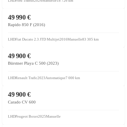
LHD
Ford Transit
2024
Manuelle
18 726
km
CONCESSIONNAIRE PARTENAIRE
49 990 €
Rapido 850 F (2016)
LHD
Fiat Ducato 2.3 JTD Multijet
2016
Manuelle
83 305
km
CONCESSIONNAIRE PARTENAIRE
49 900 €
Bürstner Playa C 500 (2023)
LHD
Renault Trafic
2023
Automatique
7 000
km
CONCESSIONNAIRE PARTENAIRE
49 900 €
Carado CV 600
LHD
Peugeot Boxer
2025
Manuelle