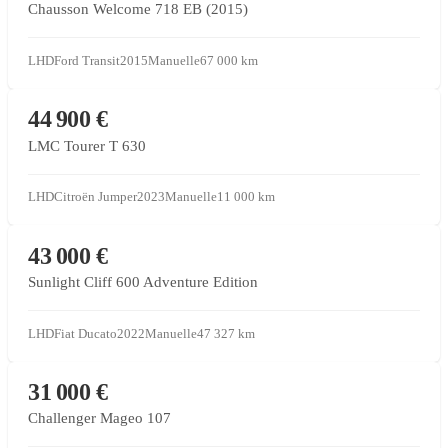
Chausson Welcome 718 EB (2015)
LHD
Ford Transit
2015
Manuelle
67 000
km
CONCESSIONNAIRE PARTENAIRE
44 900 €
LMC Tourer T 630
LHD
Citroën Jumper
2023
Manuelle
11 000
km
VENTE SOUS MANDAT
43 000 €
Sunlight Cliff 600 Adventure Edition
LHD
Fiat Ducato
2022
Manuelle
47 327
km
CONCESSIONNAIRE PARTENAIRE
31 000 €
Challenger Mageo 107