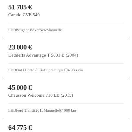
CONCESSIONNAIRE PARTENAIRE
51 785 €
Carado CVE 540
LHD
Peugeot Boxer
New
Manuelle
CONCESSIONNAIRE PARTENAIRE
23 000 €
Dethleffs Advantage T 5801 B (2004)
LHD
Fiat Ducato
2004
Automatique
104 983
km
CONCESSIONNAIRE PARTENAIRE
45 000 €
Chausson Welcome 718 EB (2015)
LHD
Ford Transit
2015
Manuelle
67 000
km
CONCESSIONNAIRE PARTENAIRE
64 775 €