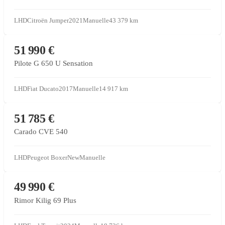
LHD
Citroën Jumper
2021
Manuelle
43 379
km
CONCESSIONNAIRE PARTENAIRE
51 990 €
Pilote G 650 U Sensation
LHD
Fiat Ducato
2017
Manuelle
14 917
km
CONCESSIONNAIRE PARTENAIRE
51 785 €
Carado CVE 540
LHD
Peugeot Boxer
New
Manuelle
CONCESSIONNAIRE PARTENAIRE
49 990 €
Rimor Kilig 69 Plus